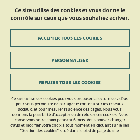
Université Grenoble Alpes
Maison Des Langues et des Cultures
Ce site utilise des cookies et vous donne le
Service Des Langues
contrôle sur ceux que vous souhaitez activer.
CS 40 700
38058 GRENOBLE CEDEX 9
ACCEPTER TOUS LES COOKIES
Tél : +33 (0)4 56 52 10 50
Nous contacter
PERSONNALISER
Contact
Plan du site
REFUSER TOUS LES COOKIES
Mentions légales
Ce site utilise des cookies pour vous proposer la lecture de vidéos,
Données personnelles
pour vous permettre de partager le contenu sur les réseaux
sociaux, et pour mesurer l’audience des pages. Nous vous
donnons la possibilité d’accepter ou de refuser ces cookies. Nous
Crédits
conservons votre choix pendant 6 mois. Vous pouvez changer
d’avis et modifier votre choix à tout moment en cliquant sur le lien
Gestion des cookies
"Gestion des cookies" situé dans le pied de page du site.