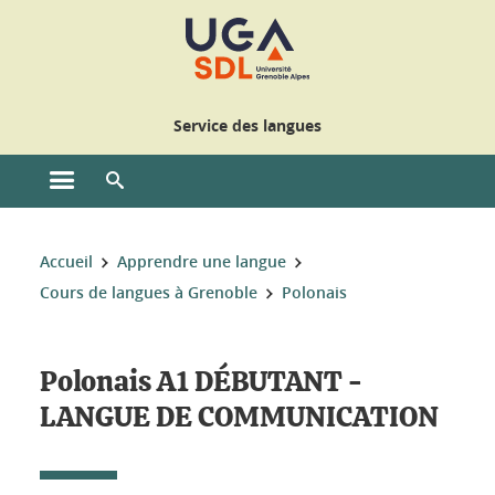
Gestion des cookies
Service des langues
Ouvrir le menu principal
Ouvrir le moteur de recherche
Vous êtes ici :
Accueil
Apprendre une langue
Cours de langues à Grenoble
Polonais
Polonais A1 DÉBUTANT -
LANGUE DE COMMUNICATION