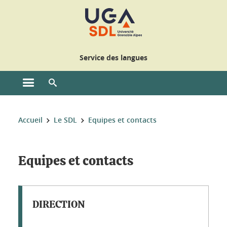
Gestion des cookies
Service des langues
Ouvrir le menu principal
Ouvrir le moteur de recherche
Vous êtes ici :
Accueil
Le SDL
Equipes et contacts
Equipes et contacts
DIRECTION