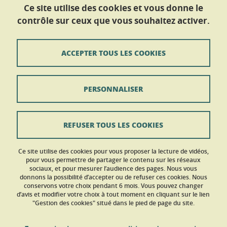
Maison Des Langues et des Cultures
Ce site utilise des cookies et vous donne le
Service Des Langues
contrôle sur ceux que vous souhaitez activer.
CS 40 700
38058 GRENOBLE CEDEX 9
ACCEPTER TOUS LES COOKIES
Tél : +33 (0)4 56 52 10 50
Nous contacter
PERSONNALISER
Contact
Plan du site
REFUSER TOUS LES COOKIES
Mentions légales
Ce site utilise des cookies pour vous proposer la lecture de vidéos,
Données personnelles
pour vous permettre de partager le contenu sur les réseaux
sociaux, et pour mesurer l’audience des pages. Nous vous
donnons la possibilité d’accepter ou de refuser ces cookies. Nous
Crédits
conservons votre choix pendant 6 mois. Vous pouvez changer
d’avis et modifier votre choix à tout moment en cliquant sur le lien
Gestion des cookies
"Gestion des cookies" situé dans le pied de page du site.
Accessibilité : non conforme