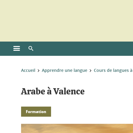
Gestion des cookies
Ouvrir le menu principal
Ouvrir le moteur de recherche
Vous êtes ici :
Accueil
Apprendre une langue
Cours de langues à
Arabe à Valence
Formation