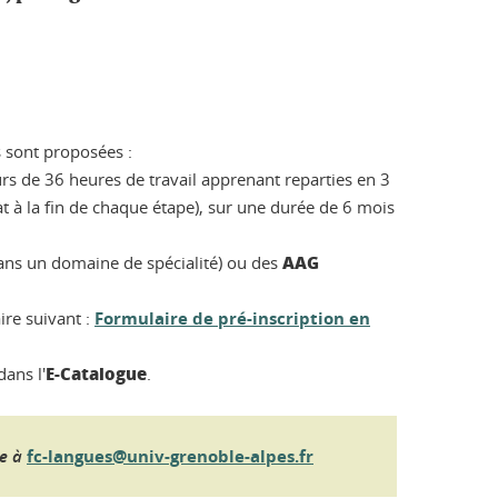
 sont proposées :
urs de 36 heures de travail apprenant reparties en 3
t à la fin de chaque étape), sur une durée de 6 mois
AAG
ans un domaine de spécialité) ou des
ire suivant :
Formulaire de pré-inscription en
E-Catalogue
dans l'
.
re à
fc-langues@univ-grenoble-alpes.fr