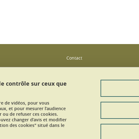
Contact
Plan du site
Mentions légales
 le contrôle sur ceux que
Données personnelles
ure de vidéos, pour vous
Crédits
aux, et pour mesurer l’audience
 ou de refuser ces cookies.
vez changer d’avis et modifier
Gestion des cookies
tion des cookies" situé dans le
Accessibilité : non conforme