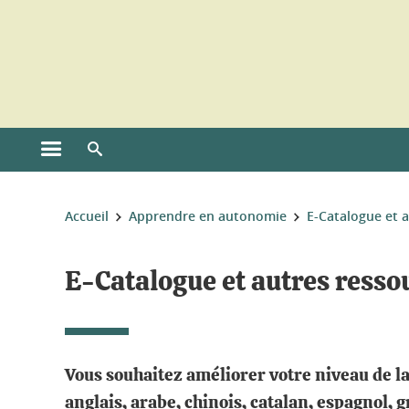
Gestion des cookies
Ouvrir le menu principal
Ouvrir le moteur de recherche
Vous êtes ici :
Accueil
Apprendre en autonomie
E-Catalogue et 
E-Catalogue et autres resso
Vous souhaitez améliorer votre niveau de 
anglais, arabe, chinois, catalan, espagnol, 