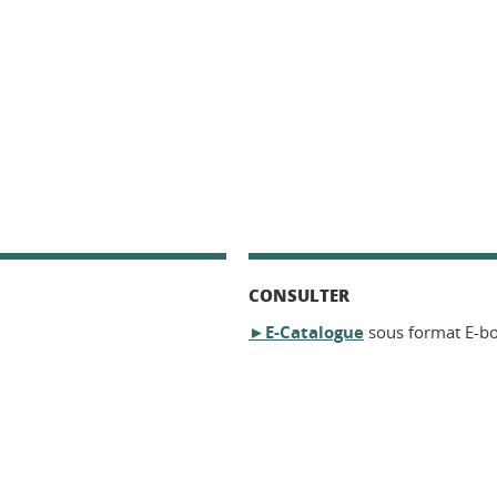
CONSULTER
►E-Catalogue
sous format E-b
ook
inkedIn