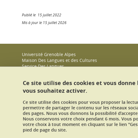
Publié le 15 juillet 2022
Mis à jour le 15 juillet 2026
Université Grenoble Alpes
Maison Des Langues et des Cultures
Service Des Langues
CS 40 700
38058 GRENOBLE CEDEX 9
Ce site utilise des cookies et vous donne
Tél : +33 (0)4 56 52 10 50
vous souhaitez activer.
Nous contacter
Ce site utilise des cookies pour vous proposer la lect
permettre de partager le contenu sur les réseaux soci
des pages. Nous vous donnons la possibilité d’accepter
Nous conservons votre choix pendant 6 mois. Vous pou
votre choix à tout moment en cliquant sur le lien "Ges
pied de page du site.