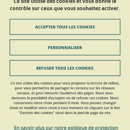
Ce site utilise des cookies et vous donne le
Service Des Langues
contrôle sur ceux que vous souhaitez activer.
CS 40 700
38058 GRENOBLE CEDEX 9
ACCEPTER TOUS LES COOKIES
Tél : +33 (0)4 56 52 10 50
Nous contacter
PERSONNALISER
Contact
Plan du site
REFUSER TOUS LES COOKIES
Mentions légales
Ce site utilise des cookies pour vous proposer la lecture de vidéos,
Données personnelles
pour vous permettre de partager le contenu sur les réseaux
sociaux, et pour mesurer l’audience des pages. Nous vous
donnons la possibilité d’accepter ou de refuser ces cookies. Nous
Crédits
conservons votre choix pendant 6 mois. Vous pouvez changer
d’avis et modifier votre choix à tout moment en cliquant sur le lien
Gestion des cookies
"Gestion des cookies" situé dans le pied de page du site.
Accessibilité : non conforme
En savoir plus sur notre politique de protection