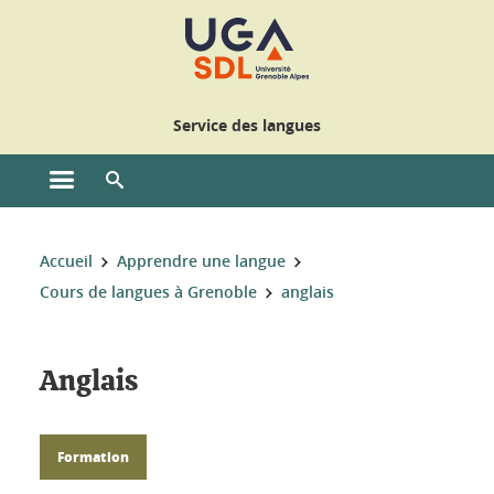
Gestion des cookies
Service des langues
Ouvrir le menu principal
Ouvrir le moteur de recherche
Vous êtes ici :
Accueil
Apprendre une langue
Cours de langues à Grenoble
anglais
Anglais
Formation