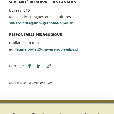
SCOLARITÉ DU SERVICE DES LANGUES
Bureau 216
Maison des Langues et des Cultures
sdl-scolarite@univ-grenoble-alpes.fr
RESPONSABLE PÉDAGOGIQUE
Guillaume BODET
guillaume.bodet@univ-grenoble-alpes.fr
Partager sur Facebook
Partager sur LinkedIn
Partager
Mis à jour le 18 décembre 2025
Université Grenoble Alpes
Maison Des Langues et des Cultures