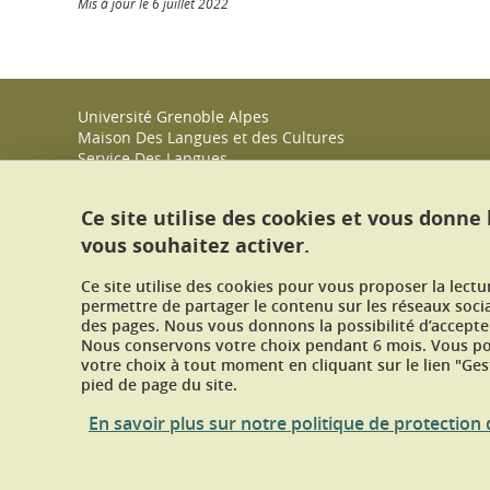
Mis à jour le 6 juillet 2022
Université Grenoble Alpes
Maison Des Langues et des Cultures
Service Des Langues
CS 40 700
38058 GRENOBLE CEDEX 9
Ce site utilise des cookies et vous donne
Tél : +33 (0)4 56 52 10 50
vous souhaitez activer.
Nous contacter
Ce site utilise des cookies pour vous proposer la lect
permettre de partager le contenu sur les réseaux soci
des pages. Nous vous donnons la possibilité d’accepter
Nous conservons votre choix pendant 6 mois. Vous pou
votre choix à tout moment en cliquant sur le lien "Ges
pied de page du site.
En savoir plus sur notre politique de protectio