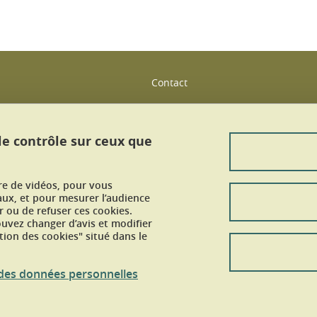
Contact
Plan du site
 le contrôle sur ceux que
Mentions légales
Données personnelles
ure de vidéos, pour vous
Crédits
aux, et pour mesurer l’audience
 ou de refuser ces cookies.
vez changer d’avis et modifier
Gestion des cookies
tion des cookies" situé dans le
Accessibilité : non conforme
n des données personnelles