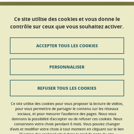
Université Grenoble Alpes
Maison Des Langues et des Cultures
Ce site utilise des cookies et vous donne le
Service Des Langues
contrôle sur ceux que vous souhaitez activer.
CS 40 700
38058 GRENOBLE CEDEX 9
ACCEPTER TOUS LES COOKIES
Tél : +33 (0)4 56 52 10 50
Nous contacter
PERSONNALISER
Contact
Plan du site
REFUSER TOUS LES COOKIES
Mentions légales
Ce site utilise des cookies pour vous proposer la lecture de vidéos,
Données personnelles
pour vous permettre de partager le contenu sur les réseaux
sociaux, et pour mesurer l’audience des pages. Nous vous
donnons la possibilité d’accepter ou de refuser ces cookies. Nous
Crédits
conservons votre choix pendant 6 mois. Vous pouvez changer
d’avis et modifier votre choix à tout moment en cliquant sur le lien
Gestion des cookies