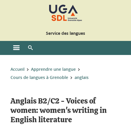
Gestion des cookies
Service des langues
Ouvrir le menu principal
Ouvrir le moteur de recherche
Vous êtes ici :
Accueil
Apprendre une langue
Cours de langues à Grenoble
anglais
Anglais B2/C2 - Voices of
women: women's writing in
English literature