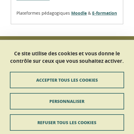
Plateformes pédagogiques
Moodle
&
E-formation
Université Grenoble Alpes
Maison Des Langues et des Cultures
Ce site utilise des cookies et vous donne le
Service Des Langues
contrôle sur ceux que vous souhaitez activer.
CS 40 700
38058 GRENOBLE CEDEX 9
ACCEPTER TOUS LES COOKIES
Tél : +33 (0)4 56 52 10 50
Nous contacter
PERSONNALISER
Contact
Plan du site
REFUSER TOUS LES COOKIES
Mentions légales