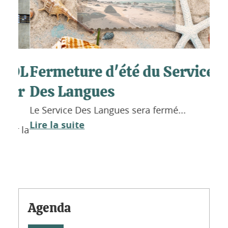
Fermeture d'été du Service
SDL
JE
Une 
Des Langues
ier
DILI
Le Service Des Langues sera fermé...
Ing
Lire la suite
ur la
dern
Lire
Agenda